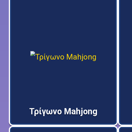
Τρίγωνο Mahjong