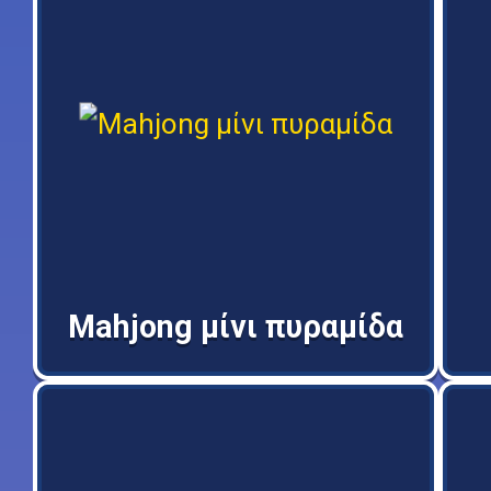
Mahjong μίνι πυραμίδα