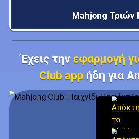
Mahjong Τριών
Έχεις την
εφαρμογή γι
Club app
ήδη για An