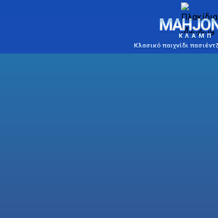
MAHJO
ΚΛΑΜΠ
Κλασικό παιχνίδι πασιέντ