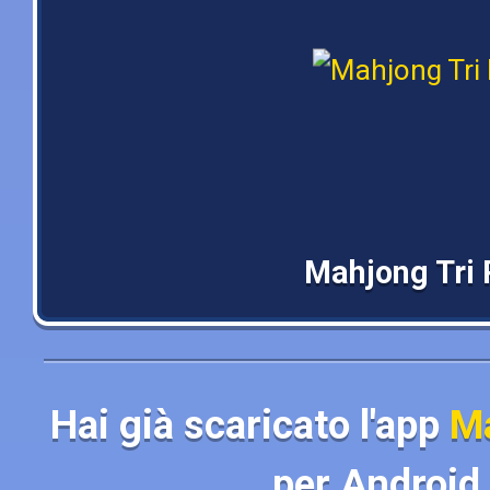
Mahjong Tri
Hai già scaricato l'app
Ma
per Android