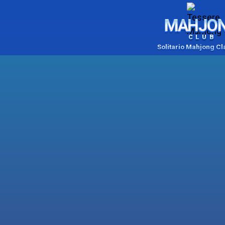
MAHJO
CLUB
Solitario Mahjong Cl