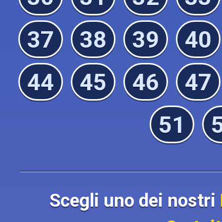
37
38
39
40
44
45
46
47
51
Scegli uno dei nostri