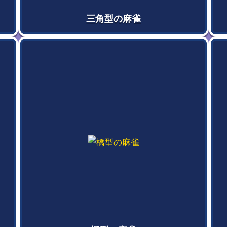
三角型の麻雀