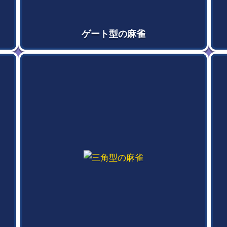
ゲート型の麻雀