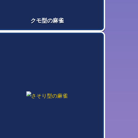
クモ型の麻雀