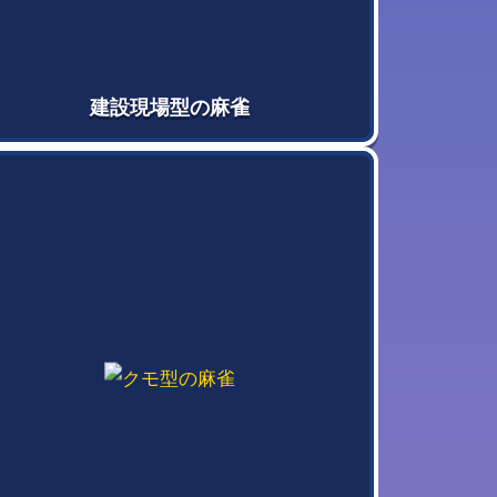
建設現場型の麻雀