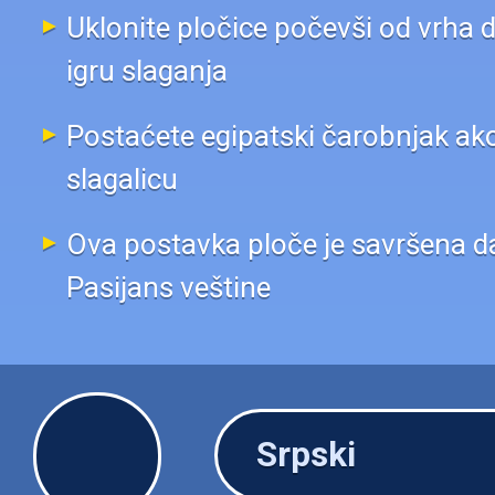
Uklonite pločice počevši od vrha d
igru slaganja
Postaćete egipatski čarobnjak ak
slagalicu
Ova postavka ploče je savršena d
Pasijans veštine
Srpski