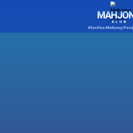
MAHJO
KLUB
Klasična Mahjong Pasi