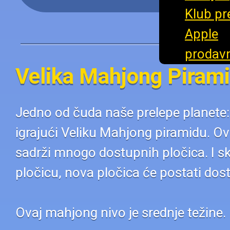
Velika Mahjong Piram
Jedno od čuda naše prelepe planete: 
igrajući Veliku Mahjong piramidu. O
sadrži mnogo dostupnih pločica. I sk
pločicu, nova pločica će postati dos
Ovaj mahjong nivo je srednje težine.