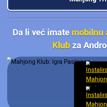
Da li već imate
mobilnu 
Klub
za Androi